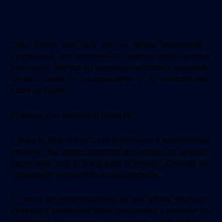
Todo artista que vele por su faceta profesional
y
empresarial,
p
or
entender su negocio
podrá afrontar
con mayor libertad su expresión artística
y sobretodo
decidir, desde
el razonamiento y el
conocimiento,
sobre su futuro.
El artista y su negocio él o ella es.
Y
para acabar,
S
teve Case
empresario y emprendedor
escribía
“No debes centrarte en porqué no puedes
hacer algo, eso lo hace todo el mundo. Céntrate en
conseguirlo y convertirte en la excepción”.
El sector del entretenimiento ya sea artista, productor,
empresa o profesional debe comprender y entender
los
problemas del mercado
, y
usar
como instrumento
la