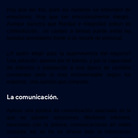
Hay que ser frío, pues los números no entienden de
emociones. Hay que ser emocionalmente íntegro.
Aunque parezca que frialdad e integridad entran en
contradicción, un cambio a tiempo puede evitar las
temidas ansiedades frente a un recorte de personal.
¿A quién elegir para la supervivencia del negocio?
Una solución: a
postar por el talento, y por la capacidad
de esfuerzo y adaptación a una época de cambios
constantes sería lo mas recomendable según los
expertos , una opinión que comparto.
La comunicación.
Aplicar una política de comunicación adecuada
en la
que se
aporten
soluciones.
Mediante
i
nformes,
relaciones con la prensa, comunicaciones en redes
sociales,
etc se ha de ofrecer
toda la información