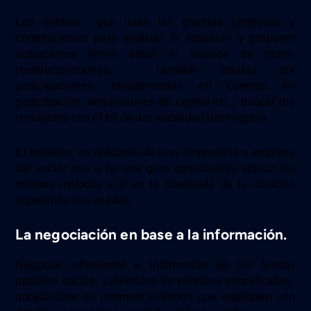
Los medios
que usan las grandes empresas y
corporaciones
para analizar la situación y proponer
actuaciones ahora están al alcance de todos:
reestructuraciones,
cambiar deudas por
participaciones,
transformarlas en
cuentas
en
participación,
ampliaciones de capital etc..
, buscar
los
resultados
con
el fin
de dar
viabilidad del negocio.
El esfuerzo es
olvid
arse
de si
el empresario o empresa
del sector
son o no una gran corporación,
aplicar los
mismos métodos e ir en la búsqueda de la solución
superando sus miedos.
La negociación en base a la información.
Negociar, ofreciendo e informando de los
futuros
posibles socios,
valiéndose de métodos simplificados
,
apoyándose
en informes externos que expliquen con