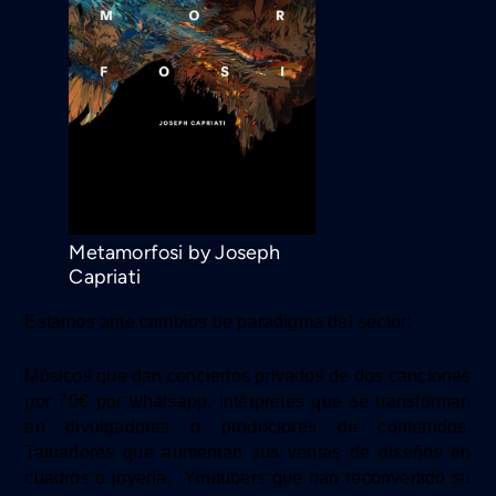
Metamorfosi by
Joseph
Capriati
Estamos ante cambios de paradigma
del sector:
Músicos
que dan conciertos privados de dos canciones
por 70€ por whatsapp. I
ntérpretes que se transforman
en divulgadores o productores
de contenidos.
Tatuadores que aumentan sus ventas de diseños en
cuadros o joyería. Youtubers que han reconvertido su