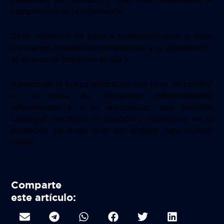
comprensión de la
información.
D
ebe sobrevivir en base a profesionalizarse
a todos
los niveles,
usando las herramientas a su disposición
(
al alcance de todos hoy en día ).
Aprovechar
la buena aceptación que tiene “el cambio”
en
la toma de decisiones coherentemente
reflexionadas
y
a
la anticipación,
que permitirá
conseguir, encontrar la solución y convertirse en la
excepción
en estos días tan aciagos para nuestro
sector.
Comparte
este artículo: