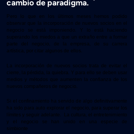
cambio de paradigma.
Pero lo que en los últimos meses
hemos podido
observar
que l
a incorporación de nuevos socios en el
negocio
se está imponiendo.
Y lo está haciendo
superando los miedos a que
un extraño entre a formar
parte
del negocio, de la empresa,
de su carrera
artística, por citar algunos de ellos
.
La incorporación de nuevos socios
trata de evitar el
cierre, la pérdida, la quiebra.
Y para ello se deben
u
sar
medios y métodos
que aumenten la confianza de los
nuevos
compañeros de negocio
.
Si el confinamiento ha servido de algo definitivamente
ha sido para auto explorar el negocio, para superar los
límites y seguir adelante. La cultura, el entretenimiento
y el negocio se han unido en una especie de
simbionte