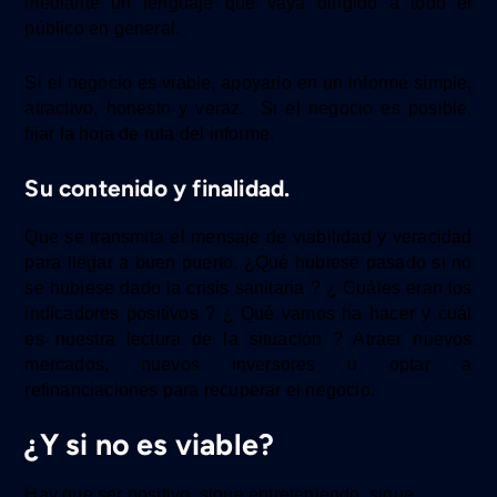
mediante un lenguaje que vaya dirigido
a todo el
público en general.
Si el negocio es viable, apoyarlo en un informe simple,
atractivo, honesto y veraz. Si el negocio es posible,
fijar la hoja de ruta del informe.
Su contenido y finalidad.
Que se transmita el mensaje de viabilidad y veracidad
para llegar a buen puerto. ¿Qué hubiese pasado si no
se hubiese dado la crisis sanitaria ? ¿ Cuáles eran los
indicadores positivos ? ¿ Qué vamos ha hacer y cuál
es nuestra lectura de la situación ? Atraer nuevos
mercados, nuevos inversores u optar a
refinanciaciones para recuperar el negocio.
¿Y si no es viable?
Hay que ser positivo, sigue entreteniendo, sigue