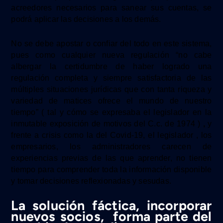
acreedores
necesarios para sanear sus cuentas,
se
podrá aplicar las decisiones a los demás.
No se debe apostar o confiar del todo en este sistema,
pues como
cualquier nueva regulación
“no cabe
albergar la certidumbre de haber logrado una
regulación completa y siempre satisfactoria de las
múltiples situaciones jurídicas que con tanta riqueza y
variedad de matices ofrece el mundo de nuestro
tiempo”
( tal y cómo se expresaba el legislador en la
inmutable exposición de motivos del C.c. de 1974 )
,
y
f
re
nte a
crisis como la del Covid-19, el legislador ,
los
empresarios, los administradores
carece
n
de
experiencias previas de las que aprender, no tiene
n
tiempo para
comprender
toda la información disponible
y tomar decisiones reflexionadas y sesudas.
La solución fáctica, incorporar
nuevos socios, forma parte del