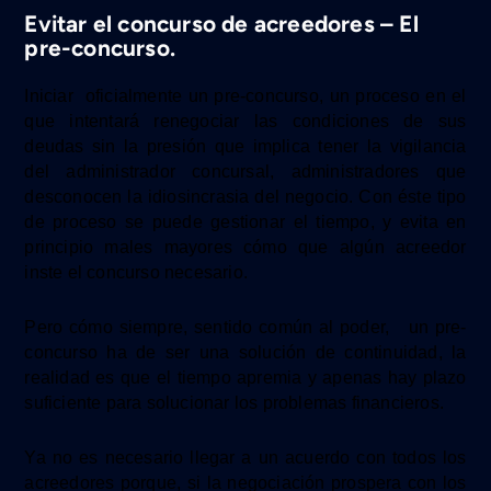
Evitar el concurso de acreedores – El
pre-concurso.
Iniciar oficialmente un pre-concurso, un proceso en el
que intentará renegociar las condiciones de sus
deudas sin la presión que implica tener la vigilancia
del administrador concursal,
administradores que
desconocen la idiosincrasia del negocio.
Con éste tipo
de proceso se puede gestionar el tiempo, y evita en
principio males mayores cómo que algún acreedor
inste el concurso necesario.
Pero cómo siempre, sentido común al poder,
un pre-
concurso ha de ser una solución de continuidad,
la
realidad es que
e
l tiempo apremia y apenas hay
plazo
suficiente
para solucionar los problemas financieros.
Ya no es necesario llegar a un acuerdo con todos los
acreedores
porque,
si
la negociación prospera
con
los