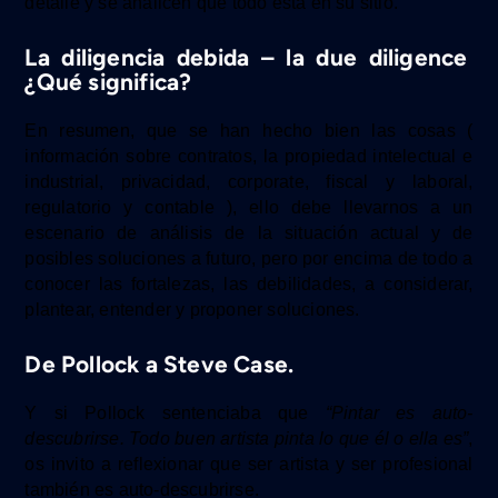
detalle y se analicen que todo está en su sitio.
La diligencia debida – la due diligence
¿Qué significa?
En resumen, que se han hecho bien las cosas (
información sobre contratos, la propiedad intelectual e
industrial, privacidad, corporate, fiscal y laboral,
regulatorio y contable ), ello debe llevarnos a un
escenario de análisis de la situación actual y de
posibles soluciones a futuro, pero por encima de todo a
conocer
las
fortalezas,
las
debilidades,
a considerar,
plantear,
entender y proponer soluciones.
De Pollock a Steve Case.
Y si Pollock sentenciaba que
“Pintar es auto-
descubrirse. Todo buen artista pinta lo que él o ella es”
,
os invito a reflexionar que ser artista y ser profesional
también es auto-descubrirse.