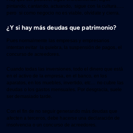
pintando, cantando, actuando, sigue con la cultura…..
pero si como negocio no es viable, olvídate y cierra.
¿Y si hay más deudas que patrimonio?
Pues normalmente las empresas y empresarios
intentan evitar la quiebra, la suspensión de pagos, el
concurso de acreedores.
Cuando todas las inversiones, todo el dinero que está
en el activo de la empresa, en el banco, en los
aparatos, en los muebles, invertido, etc… no cubre las
deudas o los gastos mensuales. Por desgracia, suele
ser demasiado tarde.
Con el fin de no seguir generando más deudas que
afecten a terceros, debe hacerse una declaración de
insolvencia o un concurso de acreedores.