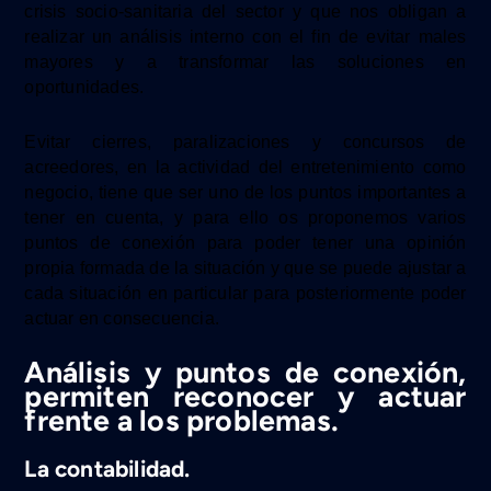
crisis socio-sanitaria del sector y que nos obligan a
realizar un análisis interno con el fin de evitar males
mayores y a transformar las soluciones en
oportunidades.
Evitar cierres, paralizaciones y concursos de
acreedores,
en la actividad del entretenimiento como
negocio,
tiene que ser uno de los puntos importantes a
tener en cuenta, y para ello os proponemos varios
puntos de conexión para poder tener una opinión
propia formada de la situación y que se puede ajustar a
cada situación en particular para posteriormente poder
actuar en consecuencia.
Análisis y puntos de conexión,
permiten reconocer y actuar
frente a los problemas.
La contabilidad.