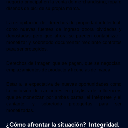
negocio principal en la venta de merchandising, ropa o
diseños de bici
de su propia marca.
La recopilación de
derechos de propiedad intelectual
como nuevas fuentes de ingreso otrora olvidadas y
denostadas
pero que ahora se pueden contabilizar ,
monetizar
y sobretodo documentar mediante contratos
para ser protegidos.
Derechos de imagen que se pagan, que se negocian,
emplazamientos de producto y licencias de marca.
Estar a la expectativa de nuevas oportunidades como
la inclusión de canciones en playlists de influencers
que se monetizan por ambas partes, el intérprete y el
cantante, y sobretodo protegerlas
para ser
monetizadas.
¿Cómo afrontar la situación? Integridad.