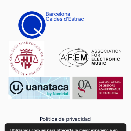
Barcelona
Caldes d'Estrac
Política de privacidad
Política de cookies
Utilizamos cookies para ofrecerte la mejor experiencia en